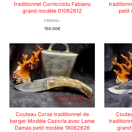
traditionnel Curnicciolu Fabianu
tradition
grand modèle 01082612
peti
FABIANU
150.00
€
Couteau Corse traditionnel de
Coute
berger Modèle Cazorla avec Lame
tradition
Damas petit modèle 18062626
grand