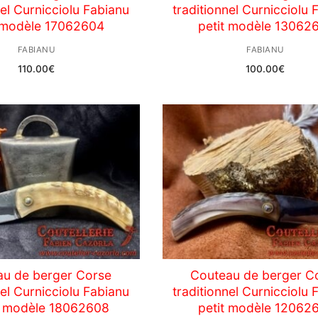
nel Curnicciolu Fabianu
traditionnel Curnicciolu 
t modèle 17062604
petit modèle 13062
FABIANU
FABIANU
110.00
€
100.00
€
au de berger Corse
Couteau de berger C
nel Curnicciolu Fabianu
traditionnel Curnicciolu 
 modèle 18062608
petit modèle 12062