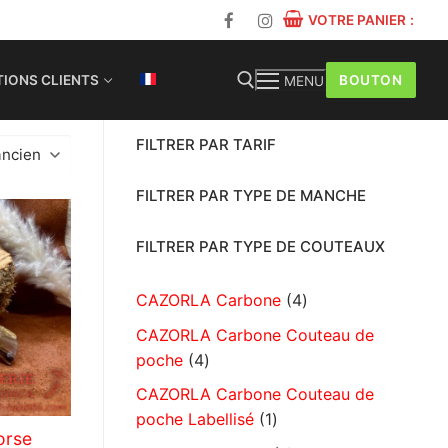
VOTRE PANIER
:
BOUTON
IONS CLIENTS
MENU
FILTRER PAR TARIF
FILTRER PAR TYPE DE MANCHE
FILTRER PAR TYPE DE COUTEAUX
CAZORLA Carbone
4
CAZORLA Carbone Couteau de
poche
4
CAZORLA Carbone Couteau de
poche Labellisé
1
orse