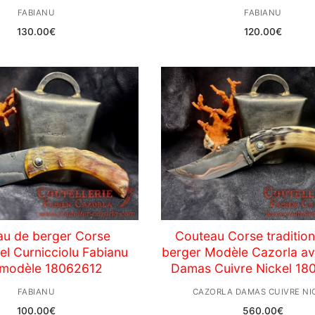
FABIANU
FABIANU
130.00
€
120.00
€
au de berger Corse
Couteau Corse tradition
nel Curnicciolu Fabianu
berger Modèle Cazorla a
t modèle 18062612
Damas Cuivre Nickel 1
FABIANU
CAZORLA DAMAS CUIVRE NI
100.00
€
560.00
€