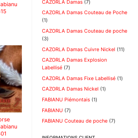
CAZORLA Damas
7
Fabianu
615
CAZORLA Damas Couteau de Poche
1
CAZORLA Damas Couteau de poche
3
CAZORLA Damas Cuivre Nickel
11
CAZORLA Damas Explosion
Labellisé
7
CAZORLA Damas Fixe Labellisé
1
CAZORLA Damas Nickel
1
FABIANU Piémontais
1
FABIANU
7
orse
FABIANU Couteau de poche
7
Fabianu
601
INFORMATIONS CLIENT