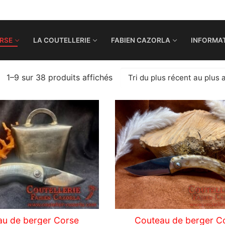
RSE
LA COUTELLERIE
FABIEN CAZORLA
INFORMAT
1–9 sur 38 produits affichés
au de berger Corse
Couteau de berger C