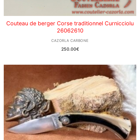
Couteau de berger Corse traditionnel Curnicciolu
26062610
CAZORLA CARBONE
250.00
€