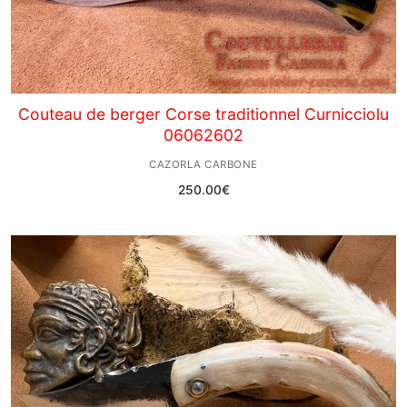
Couteau de berger Corse traditionnel Curnicciolu
06062602
CAZORLA CARBONE
250.00
€