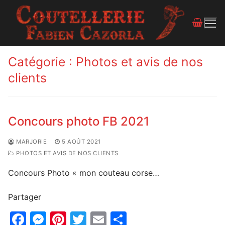
Catégorie :
Photos et avis de nos
clients
Concours photo FB 2021
MARJORIE
5 AOÛT 2021
PHOTOS ET AVIS DE NOS CLIENTS
Concours Photo « mon couteau corse…
Partager
F
M
Pi
T
E
P