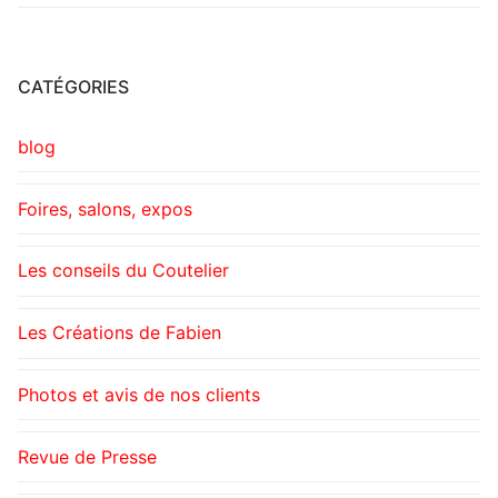
b
e
st
er
o
n
o
g
CATÉGORIES
k
er
blog
Foires, salons, expos
Les conseils du Coutelier
Les Créations de Fabien
Photos et avis de nos clients
Revue de Presse