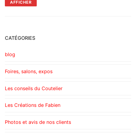
c
s
er
itt
ai
ta
AFFICHER
e
s
e
er
l
g
b
e
st
er
o
n
o
g
CATÉGORIES
k
er
blog
Foires, salons, expos
Les conseils du Coutelier
Les Créations de Fabien
Photos et avis de nos clients