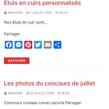
Etuis en cuirs personnalisés
MARJORIE
1 JUILLET 2023
BLOG
Nos étuis en cuir sont…
Partager
F
M
Pi
T
E
P
a
e
nt
w
m
ar
c
s
er
itt
ai
ta
AFFICHER
e
s
e
er
l
g
b
e
st
er
o
n
Les photos du concours de juillet
o
g
MARJORIE
30 JUILLET 2020
BLOG
k
er
Concours couteau corse cazorla Partager