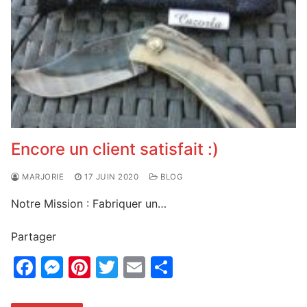
o
g
k
er
Encore un client satisfait :)
MARJORIE
17 JUIN 2020
BLOG
Notre Mission : Fabriquer un…
Partager
F
M
Pi
T
E
P
a
e
nt
w
m
ar