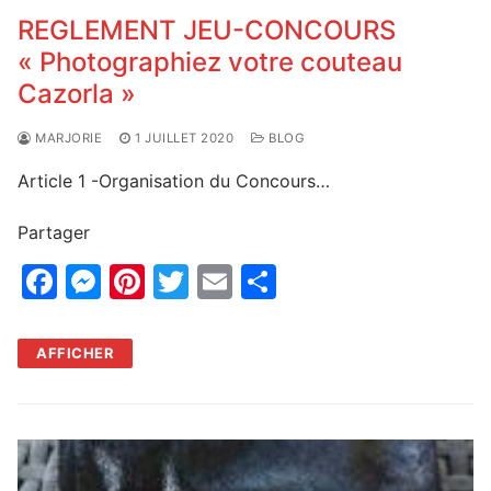
REGLEMENT JEU-CONCOURS
« Photographiez votre couteau
Cazorla »
MARJORIE
1 JUILLET 2020
BLOG
Article 1 -Organisation du Concours…
Partager
F
M
Pi
T
E
P
a
e
nt
w
m
ar
c
s
er
itt
ai
ta
AFFICHER
e
s
e
er
l
g
b
e
st
er
o
n