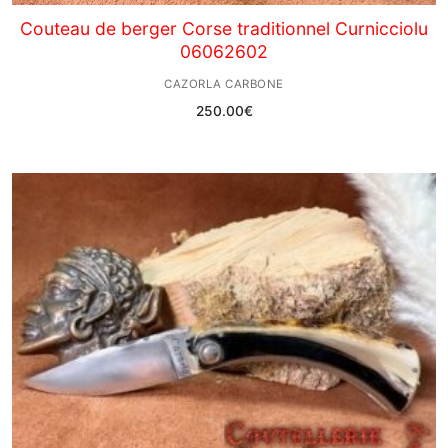
Couteau de berger Corse traditionnel Curnicciolu
06062602
CAZORLA CARBONE
250.00
€