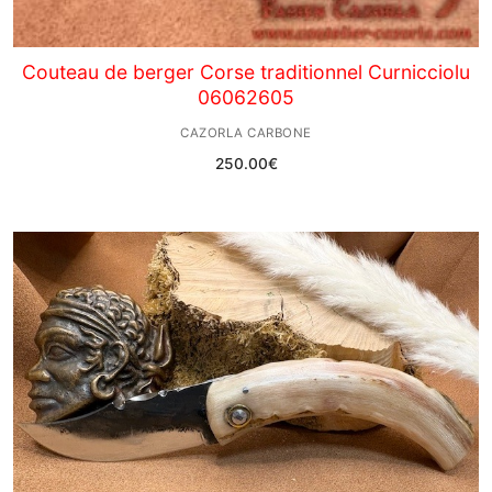
Couteau de berger Corse traditionnel Curnicciolu
06062605
CAZORLA CARBONE
250.00
€