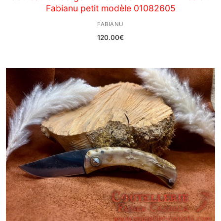
Fabianu petit modèle 01082605
FABIANU
120.00
€