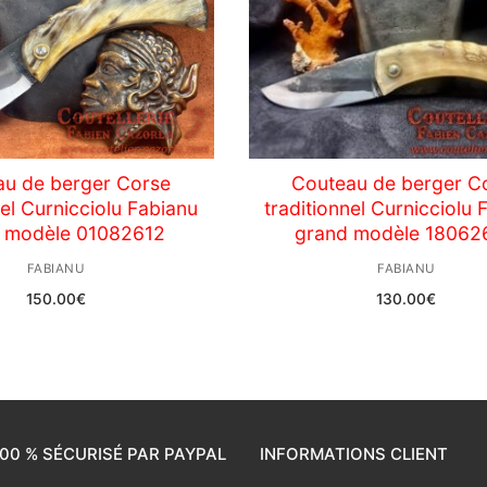
au de berger Corse
Couteau de berger C
nel Curnicciolu Fabianu
traditionnel Curnicciolu 
 modèle 01082612
grand modèle 18062
FABIANU
FABIANU
150.00
€
130.00
€
00 % SÉCURISÉ PAR PAYPAL
INFORMATIONS CLIENT