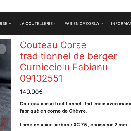
RSE
LA COUTELLERIE
FABIEN CAZORLA
INFORMAT
Couteau Corse
traditionnel de berger
Curnicciolu Fabianu
09102551
140.00
€
Couteau corse traditionnel fait-main avec man
fabriqué en corne de Chèvre.
Lame en acier carbone XC 75 , épaisseur 2 mm .