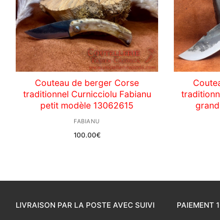
Couteau de berger Corse
Coute
traditionnel Curnicciolu Fabianu
tradition
petit modèle 13062615
grand
FABIANU
100.00
€
LIVRAISON PAR LA POSTE AVEC SUIVI
PAIEMENT 1