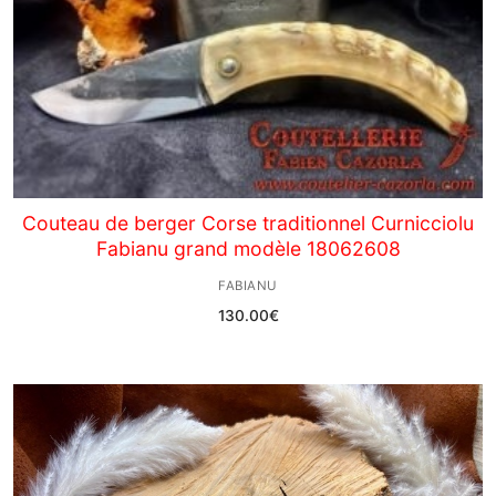
Couteau de berger Corse traditionnel Curnicciolu
Fabianu grand modèle 18062608
FABIANU
130.00
€