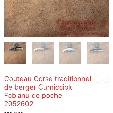
Couteau Corse traditionnel
de berger Curnicciolu
Fabianu de poche
2052602