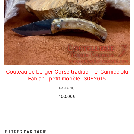
Couteau de berger Corse traditionnel Curnicciolu
Fabianu petit modèle 13062615
FABIANU
100.00
€
FILTRER PAR TARIF