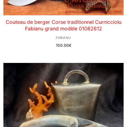
Couteau de berger Corse traditionnel Curnicciolu
Fabianu grand modèle 01082612
FABIANU
150.00
€