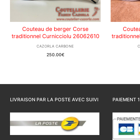
Couteau de berger Corse
Coute
traditionnel Curnicciolu 26062610
traditionn
CAZORLA CARBONE
C
250.00
€
LIVRAISON PAR LA POSTE AVEC SUIVI
PAIEMENT 1