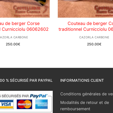
au de berger Corse
Couteau de berger C
el Curnicciolu 06062602
traditionnel Curnicciolu 
AZORLA CARBONE
CAZORLA CARBONE
250.00
€
250.00
€
00 % SÉCURISÉ PAR PAYPAL
INFORMATIONS CLIENT
Conditions générales de ve
Modalités de retour et de
remboursement