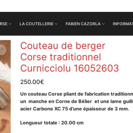
RSE
LA COUTELLERIE
FABIEN CAZORLA
INFORMAT
Couteau de berger
Corse traditionnel
Curnicciolu 16052603
250.00
€
Un couteau Corse pliant de fabrication traditionn
un manche en Corne de Bélier et une lame guil
acier Carbone XC 75 d’une épaisseur de 3 mm.
Longueur totale : 20.00 cm