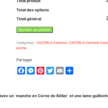
Total produit
Total des options
Total général
Ajouter au panier
Catégories :
CAZORLA Carbone
,
CAZORLA Carbone Cout
poche
Partager
Facebook
Messenger
Pinterest
Twitter
Email
Partager
le avec un manche en Corne de Bélier et une lame guilloc