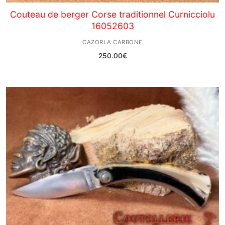
Couteau de berger Corse traditionnel Curnicciolu
16052603
CAZORLA CARBONE
250.00
€