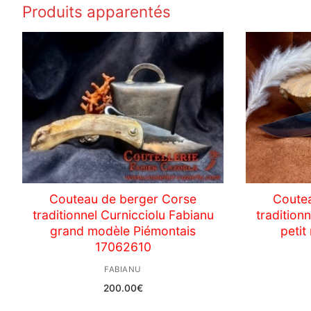
Produits apparentés
Couteau de berger Corse
Coute
traditionnel Curnicciolu Fabianu
tradition
grand modèle Piémontais
peti
17062610
FABIANU
200.00
€