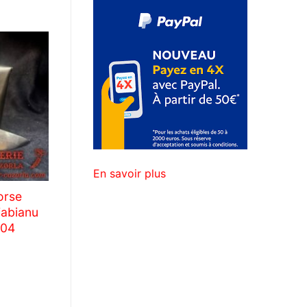
En savoir plus
orse
Fabianu
604