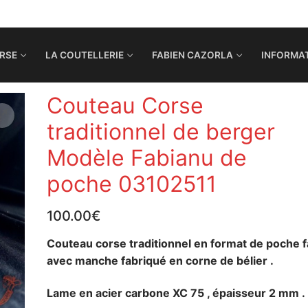
RSE
LA COUTELLERIE
FABIEN CAZORLA
INFORMAT
Couteau Corse
traditionnel de berger
Modèle Fabianu de
poche 03102511
100.00
€
Couteau corse traditionnel en format de poche f
avec manche fabriqué en corne de bélier .
Lame en acier carbone XC 75 , épaisseur 2 mm .