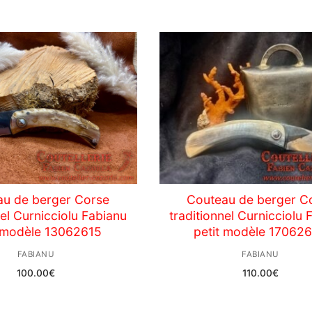
au de berger Corse
Couteau de berger C
nel Curnicciolu Fabianu
traditionnel Curnicciolu 
t modèle 13062615
petit modèle 17062
FABIANU
FABIANU
100.00
€
110.00
€