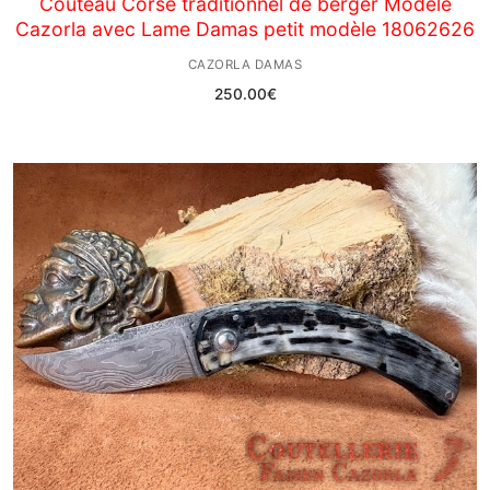
Couteau Corse traditionnel de berger Modèle
Cazorla avec Lame Damas petit modèle 18062626
CAZORLA DAMAS
250.00
€