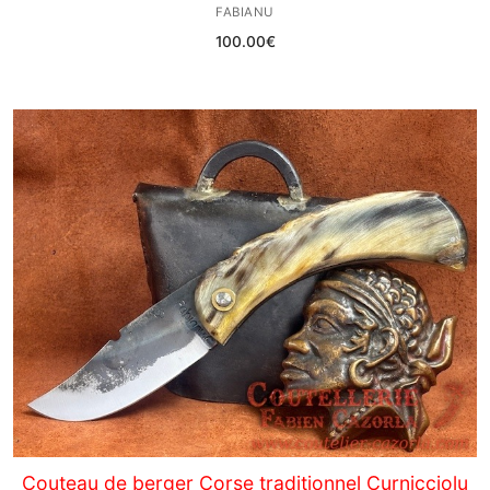
FABIANU
100.00
€
Couteau de berger Corse traditionnel Curnicciolu