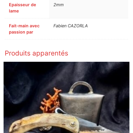
Epaisseur de
2mm
lame
Fait-main avec
Fabien CAZORLA
passion par
Produits apparentés